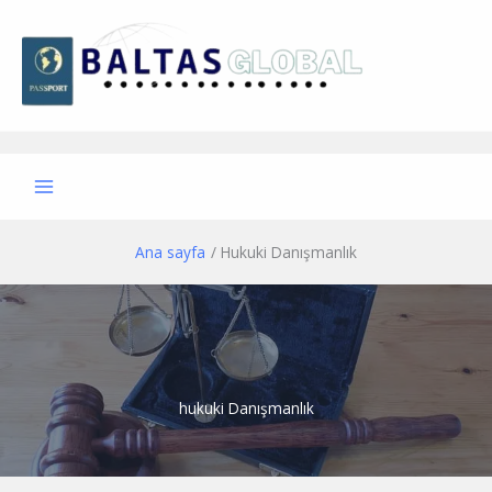
İçeriğe
atla
Ana sayfa
Hukuki Danışmanlık
hukuki Danışmanlık